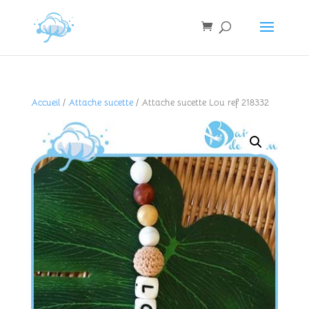
Accueil
/
Attache sucette
/ Attache sucette Lou ref 218332