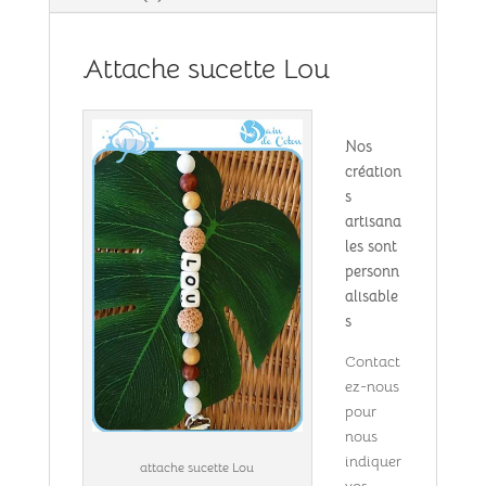
Attache sucette Lou
Nos
création
s
artisana
les sont
personn
alisable
s
Contact
ez-nous
pour
nous
indiquer
attache sucette Lou