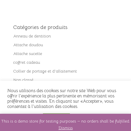
Catégories de produits
Anneau de dentition
Attache doudou
Attache sucette
coffret cadeau
Collier de portage et d'allaitement
Non classé
Porte clés
Nous utilisons des cookies sur notre site Web pour vous
offrir l'expérience la plus pertinente en mémorisant vos
préférences et visites. En cliquant sur «Accepter», vous
consentez à l'utilisation des cookies.
Remerciements à Jérémy Labarrière pour ses créations
Cookie settings
ACCEPTER
This is a demo store for testing purposes — no orders shall be fulfilled.
graphiques
Dismiss