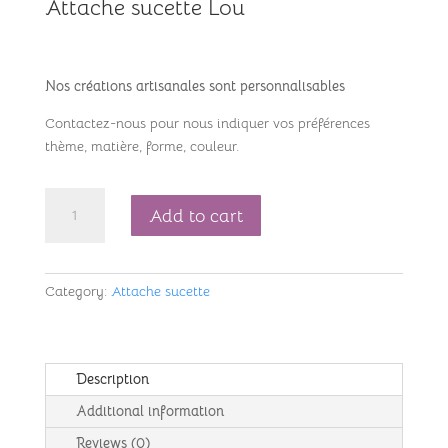
Attache sucette Lou
Nos créations artisanales sont personnalisables
Contactez-nous pour nous indiquer vos préférences
thème, matière, forme, couleur.
Attache
Add to cart
sucette
Lou
ref
218332
Category:
Attache sucette
quantity
Description
Additional information
Reviews (0)