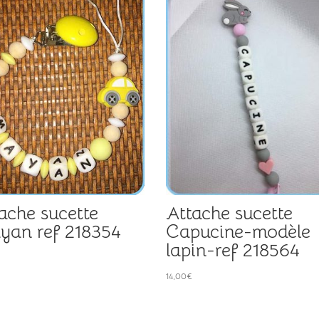
ache sucette
Attache sucette
an ref 218354
Capucine-modèle
lapin-ref 218564
14,00
€