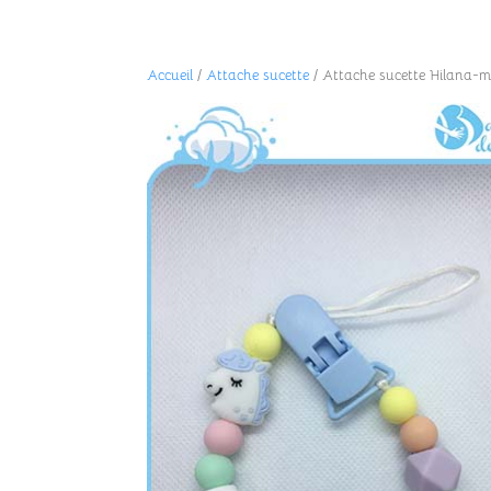
Accueil
/
Attache sucette
/ Attache sucette Hilana-mo