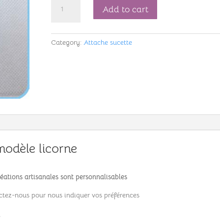
Attache
Add to cart
sucette
Hilana-
modèle
Category:
Attache sucette
licorne-
ref
218626
quantity
modèle licorne
éations artisanales sont personnalisables
tez-nous pour nous indiquer vos préférences
,