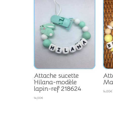
Attache sucette
Att
Hilana-modèle
May
lapin-ref 218624
14,00
€
14,00
€