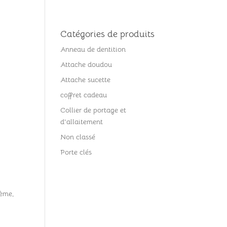
e
Tarifs
Contact
A propos
Catégories de produits
Anneau de dentition
Attache doudou
6
Attache sucette
coffret cadeau
Collier de portage et
d'allaitement
Non classé
Porte clés
hème,