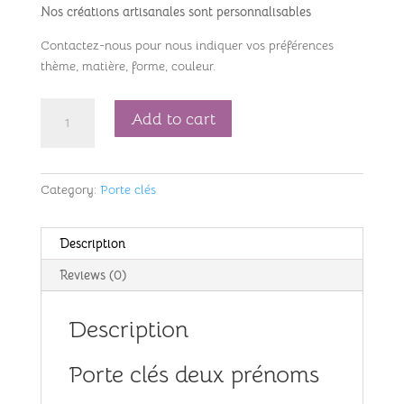
Nos créations artisanales sont personnalisables
Contactez-nous pour nous indiquer vos préférences
thème, matière, forme, couleur.
Porte
Add to cart
clés
deux
prénoms-
Category:
Porte clés
ref
218622
quantity
Description
Reviews (0)
Description
Porte clés deux prénoms