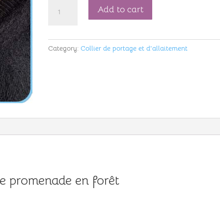
Collier
Add to cart
de
portage
modèle
Category:
Collier de portage et d'allaitement
promenade
en
forêt
ref
218535
quantity
le promenade en forêt