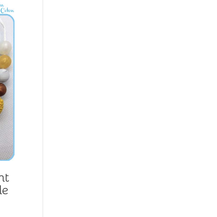
nt
le