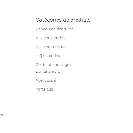
e
Tarifs
Contact
A propos
Catégories de produits
Anneau de dentition
Attache doudou
Attache sucette
coffret cadeau
Collier de portage et
d'allaitement
Non classé
Porte clés
ème,