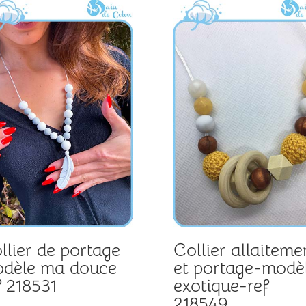
llier de portage
Collier allaiteme
dèle ma douce
et portage-modè
f 218531
exotique-ref
218549