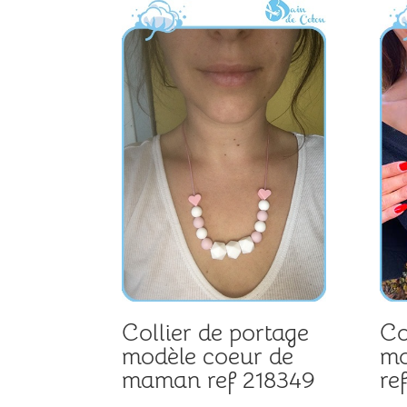
Collier de portage
Co
modèle coeur de
mo
maman ref 218349
re