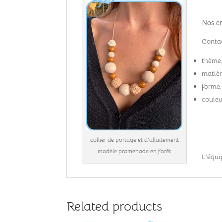
Nos cr
Contac
thème
matièr
forme,
couleu
collier de portage et d’allaitement
modèle promenade en forêt
L’équi
Related products