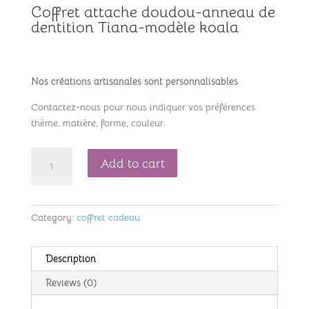
Coffret attache doudou-anneau de
dentition Tiana-modèle koala
Nos créations artisanales sont personnalisables
Contactez-nous pour nous indiquer vos préférences
thème, matière, forme, couleur.
Coffret
Add to cart
attache
doudou-
anneau
Category:
coffret cadeau
de
dentition
Tiana-
Description
modèle
koala-
Reviews (0)
ref