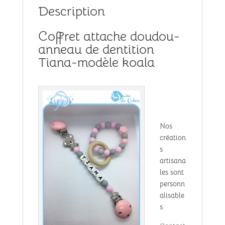
218609
Description
quantity
Coffret attache doudou-
anneau de dentition
Tiana-modèle koala
Nos
création
s
artisana
les sont
personn
alisable
s