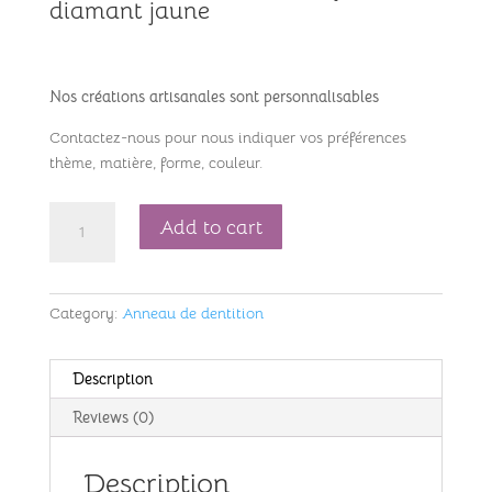
diamant jaune
Nos créations artisanales sont personnalisables
Contactez-nous pour nous indiquer vos préférences
thème, matière, forme, couleur.
Anneau
Add to cart
de
dentition
bleu
Category:
Anneau de dentition
jaune-
diamant
jaune-
Description
ref
218568
Reviews (0)
quantity
Description