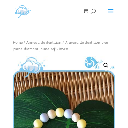
Home
/
Anneau de dentition
/ Anneau de dentition bleu
jaune-diamant jaune-ref 218568