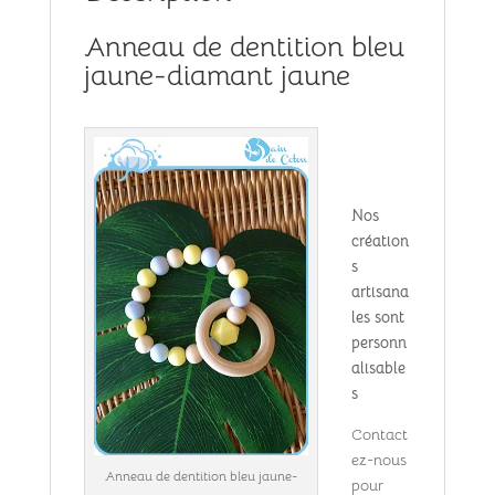
Anneau de dentition bleu
jaune-diamant jaune
Nos
création
s
artisana
les sont
personn
alisable
s
Contact
ez-nous
Anneau de dentition bleu jaune-
pour